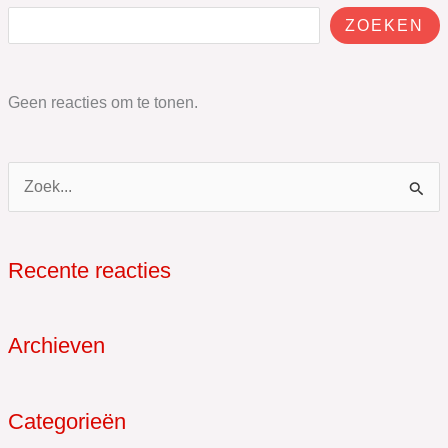
ZOEKEN
Geen reacties om te tonen.
Z
o
e
Recente reacties
k
n
Archieven
a
a
r
Categorieën
: